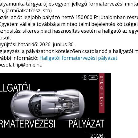
ályamunka tárgya: új és egyéni jellegű formatervezési minta(
m, járműalkatrész, stb)
azás: az öt legjobb pályázó nettó 150 000 Ft jutalomban rész
Egyetem vállalja továbbá a mintaoltalmi bejelentés költségei
znosítás: sikeres piaci hasznosítás esetén a hallgató az egyet
osult
yújtási határidő: 2026. június 30.
jegyzés: a pályázathoz kötelezően csatolandó a hallgatói 
ábbi információ:
Hallgatói formatervezési pályázat
csolat: ip@bme.hu