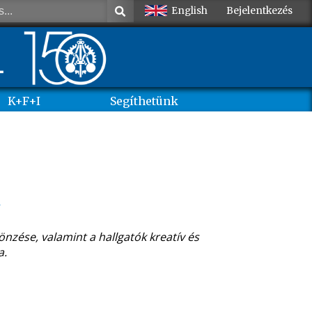
English
Bejelentkezés
K+F+I
Segíthetünk
t
nzése, valamint a hallgatók kreatív és
a.