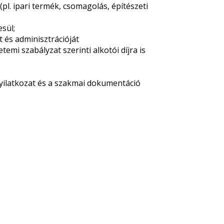
pl. ipari termék, csomagolás, építészeti
esül;
t és adminisztrációját
emi szabályzat szerinti alkotói díjra is
nyilatkozat és a szakmai dokumentáció