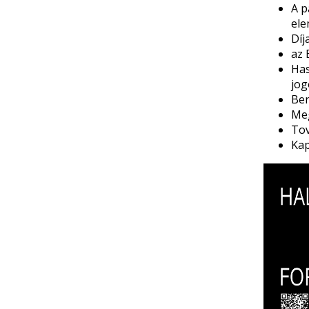
A p
ele
Díj
az 
Has
jog
Ben
Meg
Tov
Kap