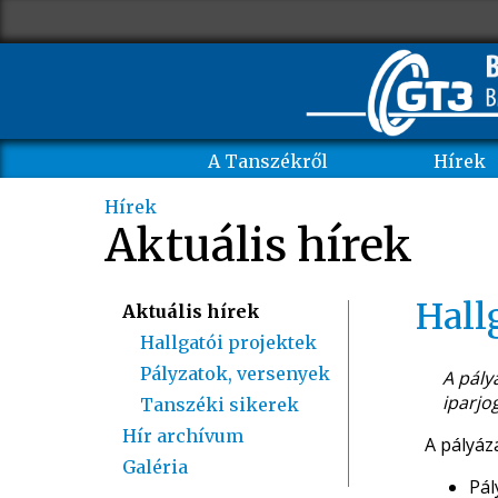
A Tanszékről
Hírek
Hírek
Aktuális hírek
Hall
Aktuális hírek
Hallgatói projektek
Pályzatok, versenyek
A pály
iparjo
Tanszéki sikerek
Hír archívum
A pályáza
Galéria
Pál