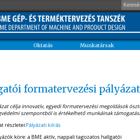
Oktatás
Munkatársak
gatói formatervezési pályáza
ázat célja innovatív, egyedi formatervezési megoldások ösztö
gvédelmi szempontból is értékelhető munkáinak támogatás
t részletei:
Pályázati kiírás
yázók köre: a BME aktív, nappali tagozatos hallgatói