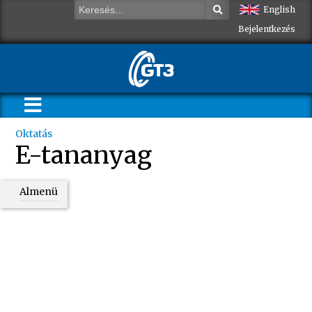
English
Bejelentkezés
Oktatás
E-tananyag
Almenü