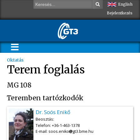
English
Bejelentkezés
Oktatás
Terem foglalás
MG 108
Teremben tartózkodók
Dr. Soós Enikő
Beosztás:
Telefon: +36-1-463-1378
E-mail: soos.eniko
gt3.bme.hu