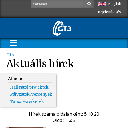
English
Bejelentkezés
Hírek
Aktuális hírek
Almenü
Hallgatói projektek
Pályzatok, versenyek
Tanszéki sikerek
Hírek száma oldalanként:
5
10
20
Oldal:
1
2
3